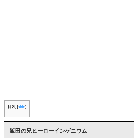
目次
[
hide
]
飯田の兄ヒーローインゲニウム