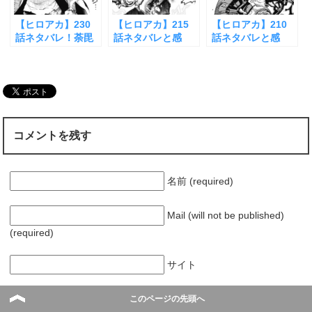
【ヒロアカ】230
【ヒロアカ】215
【ヒロアカ】210
話ネタバレ！荼毘
話ネタバレと感
話ネタバレと感
の個性に弱点が発
想！合同訓練の第5
想！ワン・フォ
覚！？
セット決着！？
ー・オールに異変
が？
コメントを残す
名前 (required)
Mail (will not be published)
(required)
サイト
このページの先頭へ