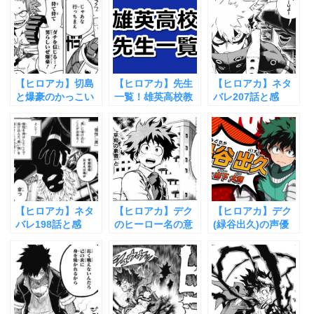
強さになった？
【ヒロアカ】切島
【ヒロアカ】先生
【ヒロアカ】ネタ
と爆豪のかっこい
一覧！雄英高校教
バレ207話と感
い熱い友情をまと
師陣の個性やメン
想！成長した爆轟
めてみた！
バーをまとめてみ
勝己
た
【ヒロアカ】ネタ
【ヒロアカ】デク
【ヒロアカ】デク
バレ198話と感
のヒーロー名の意
(緑谷出久)の声優
想！黒色支配と常
味や由来まとめ
山下大輝さんの情
闇踏陰の中二病対
報をまとめてみ
決！
た！