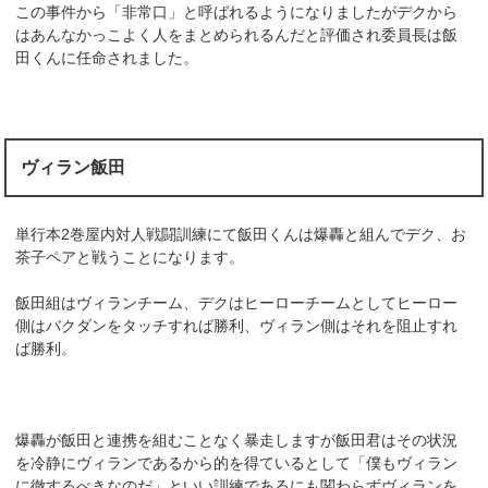
この事件から「非常口」と呼ばれるようになりましたがデクから
はあんなかっこよく人をまとめられるんだと評価され委員長は飯
田くんに任命されました。
ヴィラン飯田
単行本2巻屋内対人戦闘訓練にて飯田くんは爆轟と組んでデク、お
茶子ペアと戦うことになります。
飯田組はヴィランチーム、デクはヒーローチームとしてヒーロー
側はバクダンをタッチすれば勝利、ヴィラン側はそれを阻止すれ
ば勝利。
爆轟が飯田と連携を組むことなく暴走しますが飯田君はその状況
を冷静にヴィランであるから的を得ているとして「僕もヴィラン
に徹するべきなのだ」といい訓練であるにも関わらずヴィランを