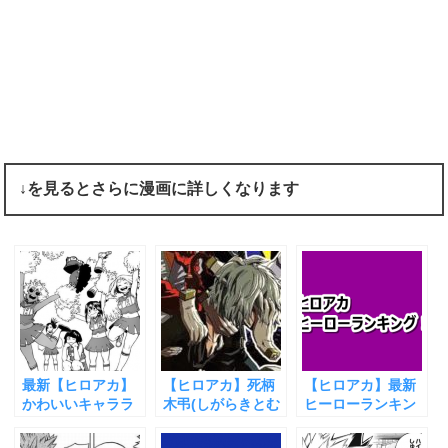
↓を見るとさらに漫画に詳しくなります
最新【ヒロアカ】
【ヒロアカ】死柄
【ヒロアカ】最新
かわいいキャララ
木弔(しがらきとむ
ヒーローランキン
ンキング！ベスト
ら)の個性覚醒！弱
グ一覧まとめ！
10！2021年
かったけど相当な