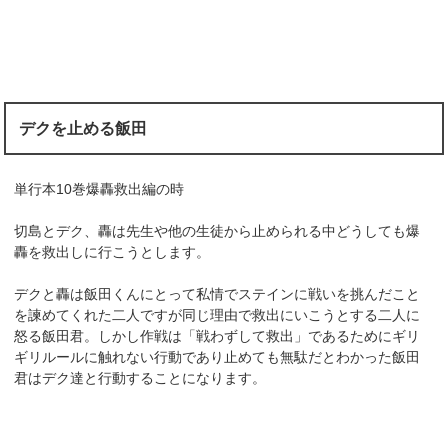
デクを止める飯田
単行本10巻爆轟救出編の時
切島とデク、轟は先生や他の生徒から止められる中どうしても爆
轟を救出しに行こうとします。
デクと轟は飯田くんにとって私情でステインに戦いを挑んだこと
を諫めてくれた二人ですが同じ理由で救出にいこうとする二人に
怒る飯田君。しかし作戦は「戦わずして救出」であるためにギリ
ギリルールに触れない行動であり止めても無駄だとわかった飯田
君はデク達と行動することになります。