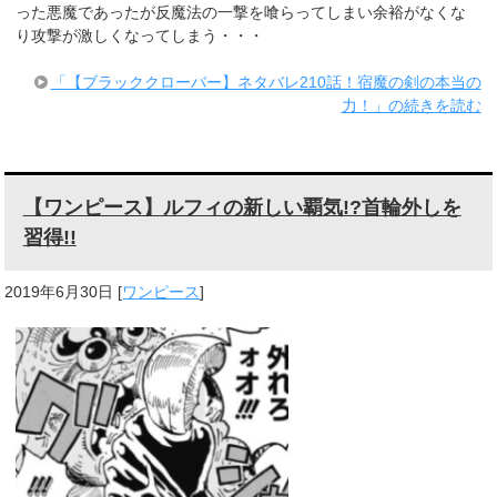
った悪魔であったが反魔法の一撃を喰らってしまい余裕がなくな
り攻撃が激しくなってしまう・・・
「【ブラッククローバー】ネタバレ210話！宿魔の剣の本当の
力！」の続きを読む
【ワンピース】ルフィの新しい覇気!?首輪外しを
習得!!
2019年6月30日
[
ワンピース
]