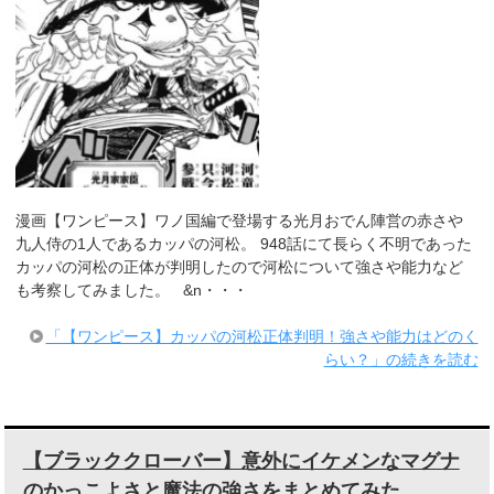
漫画【ワンピース】ワノ国編で登場する光月おでん陣営の赤さや
九人侍の1人であるカッパの河松。 948話にて長らく不明であった
カッパの河松の正体が判明したので河松について強さや能力など
も考察してみました。 &n・・・
「【ワンピース】カッパの河松正体判明！強さや能力はどのく
らい？」の続きを読む
【ブラッククローバー】意外にイケメンなマグナ
のかっこよさと魔法の強さをまとめてみた