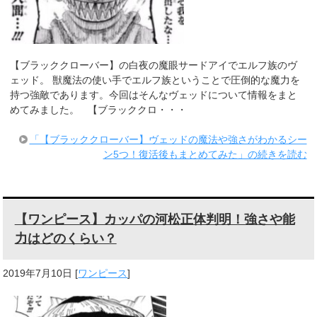
【ブラッククローバー】の白夜の魔眼サードアイでエルフ族のヴ
ェッド。 獣魔法の使い手でエルフ族ということで圧倒的な魔力を
持つ強敵であります。今回はそんなヴェッドについて情報をまと
めてみました。 【ブラッククロ・・・
「【ブラッククローバー】ヴェッドの魔法や強さがわかるシー
ン5つ！復活後もまとめてみた」の続きを読む
【ワンピース】カッパの河松正体判明！強さや能
力はどのくらい？
2019年7月10日
[
ワンピース
]