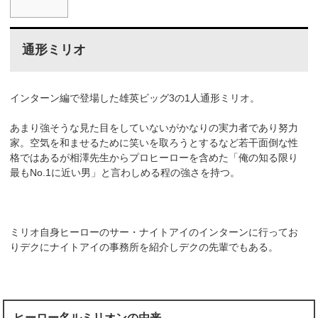
通形ミリオ
インターン編で登場した雄英ビッグ3の1人通形ミリオ。
あまり強そうな見た目をしていないがかなりの実力者であり努力
家。空気を和ませるために笑いを取ろうとするなど若干面倒な性
格ではあるが相澤先生からプロヒーローを含めた「俺の知る限り
最もNo.1に近い男」と言わしめる程の強さを持つ。
ミリオ自身ヒーローのサー・ナイトアイのインターンに行ってお
りデクにナイトアイの事務所を紹介しデクの先輩でもある。
ヒーロー名ルミリオンの由来