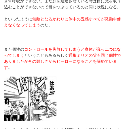
きず呼吸ができない。また顔を透過させている時は目に光を取り
込むことができないので目をつぶっているのと同じ状況になる。
といったように
無敵となるかわりに体中の五感すべてが発動中使
えなくなってしまう
のだ。
また個性の
コントロールを失敗してしまうと身体が真っ二つにな
ってしまう
ということもあるらしく
通形ミリオの父も同じ個性で
ありましたがその難しさからヒーローになることを諦めていま
す
。