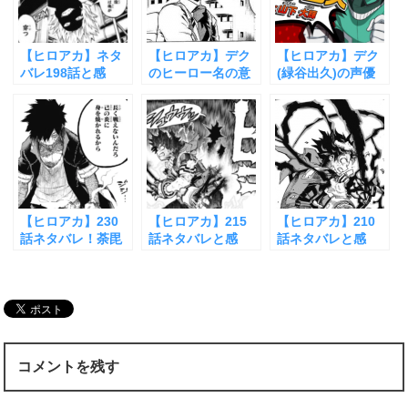
【ヒロアカ】ネタ
【ヒロアカ】デク
【ヒロアカ】デク
バレ198話と感
のヒーロー名の意
(緑谷出久)の声優
想！黒色支配と常
味や由来まとめ
山下大輝さんの情
闇踏陰の中二病対
報をまとめてみ
決！
た！
【ヒロアカ】230
【ヒロアカ】215
【ヒロアカ】210
話ネタバレ！荼毘
話ネタバレと感
話ネタバレと感
の個性に弱点が発
想！合同訓練の第5
想！ワン・フォ
覚！？
セット決着！？
ー・オールに異変
が？
コメントを残す