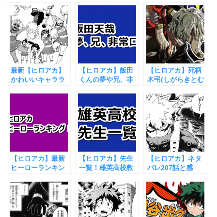
最新【ヒロアカ】
【ヒロアカ】飯田
【ヒロアカ】死柄
かわいいキャララ
くんの夢や兄、非
木弔(しがらきとむ
ンキング！ベスト
常口についてまと
ら)の個性覚醒！弱
10！2021年
めてみた
かったけど相当な
強さになった？
【ヒロアカ】最新
【ヒロアカ】先生
【ヒロアカ】ネタ
ヒーローランキン
一覧！雄英高校教
バレ207話と感
グ一覧まとめ！
師陣の個性やメン
想！成長した爆轟
バーをまとめてみ
勝己
た