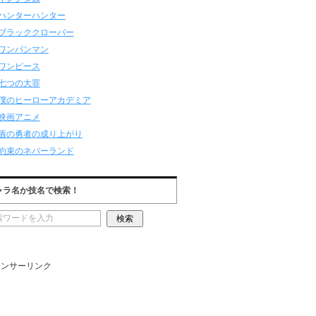
ハンターハンター
ブラッククローバー
ワンパンマン
ワンピース
七つの大罪
僕のヒーローアカデミア
映画アニメ
盾の勇者の成り上がり
約束のネバーランド
ャラ名か技名で検索！
ポンサーリンク