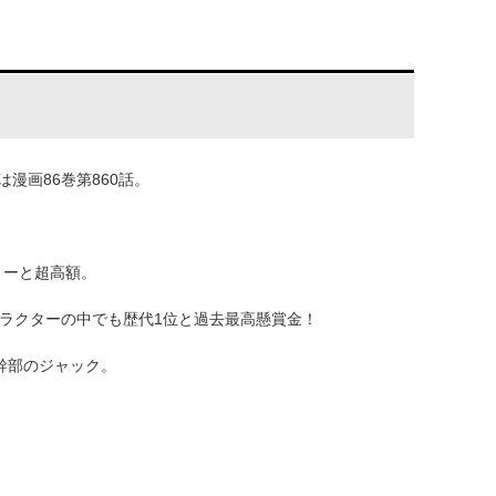
漫画86巻第860話。
リーと超高額。
ャラクターの中でも歴代1位と過去最高懸賞金！
幹部のジャック。