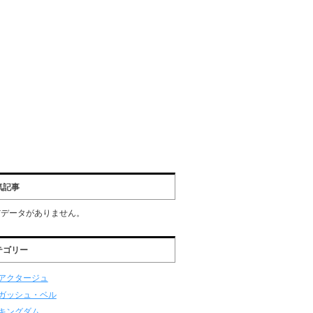
気記事
だデータがありません。
テゴリー
アクタージュ
ガッシュ・ベル
キングダム