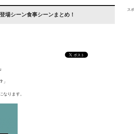
ス
登場シーン食事シーンまとめ！
」
？
」
になります。