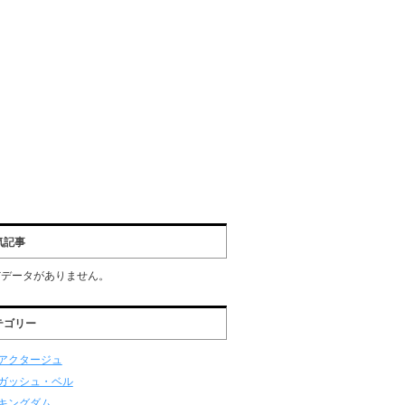
気記事
だデータがありません。
テゴリー
アクタージュ
ガッシュ・ベル
キングダム