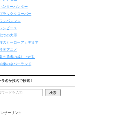
ハンターハンター
ブラッククローバー
ワンパンマン
ワンピース
七つの大罪
僕のヒーローアカデミア
映画アニメ
盾の勇者の成り上がり
約束のネバーランド
ャラ名か技名で検索！
ポンサーリンク