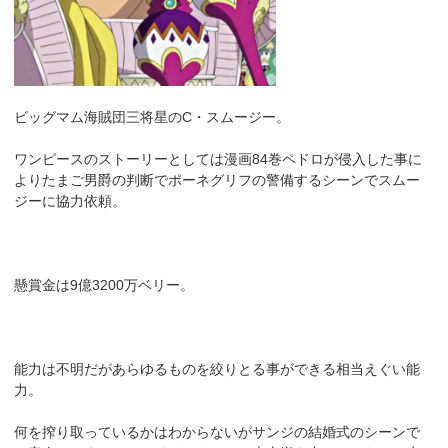
ビッグマム海賊団三将星のC・スムージー。
ワンピースのストーリーとしては漫画84巻ペドロが侵入した事に
よりたまご男爵の判断でポーネグリフの警備するシーンでスムー
ジーに協力依頼。
懸賞金は9億3200万ベリー。
能力は不明だがあらゆるものを絞りとる事ができる相当えぐい能
力。
何を搾り取っているかはわからないがサンジの結婚式のシーンで