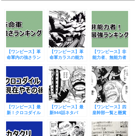
【ワンピース】革
【ワンピース】革
【ワンピース】非
命軍内の強さラン
命軍カラスの能力
能力者、無能力者
キング！悪魔の実
や強さまとめ
最強ランキング！
の情報も！
ベスト10！
【ワンピース】最
【ワンピース】最
【ワンピース】四
新！クロコダイル
新944話ネタバ
皇幹部一覧と懸賞
の現在やその後の
レ！キラーの正体
金まとめ！
目的・懸賞金など
は人斬り鎌ぞうだ
をまとめてみた
った！