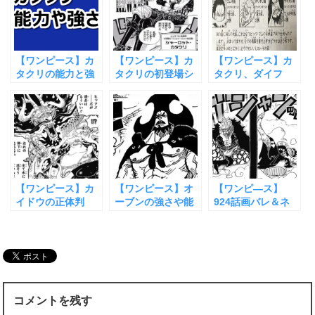
【ワンピース】カ
【ワンピース】カ
【ワンピース】カ
タクリの能力と強
タクリの初登場シ
タクリ、ダイフ
さがわかるシーン
ーン食事シーンま
ク、オーブンは三
をまとめてみた
とめ！
つ子！各強さや能
力まとめ
【ワンピース】カ
【ワンピース】オ
【ワンピ―ス】
イドウの正体判
ーブンの強さや能
924話画バレ＆ネ
明！強さや能力も
力、海水ではなぜ
タバレ！ルフィ敗
まとめてみた
大丈夫？
北ワノ国第1幕完！
コメントを残す