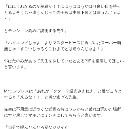
「ほほうわかるのか差異が！！ほほうほほうやはり良い目を持っ
とるよそうじゃ違うんじゃこの子らは中位下位とは違うんじゃよ
～」
とテンション高めに説明する先生。
「ハイエンドじゃよ よりマスターピースに近づいたスーパー脳
無じゃ！すごいじゃろうこれまでとは違うんじゃよ！」
弔はたのみがあって先生を探していたとある”弾”を複製してほしい
と言います。
Mrコンプレスは「あれがドクター？逆光みえねえ」と近づこうと
すると「来るな！！」と叫び逃げる先生。
先生は不用意に近づくな近寄る時はワシからと破れば元いた場所
にすぐ戻してマキアにミンチにしてもらうと言います。
「自分で呼んだんだろ変なジジイだ」