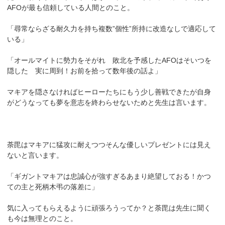
AFOが最も信頼している人間とのこと。
「尋常ならざる耐久力を持ち複数”個性”所持に改造なしで適応して
いる」
「オールマイトに勢力をそがれ 敗北を予感したAFOはそいつを
隠した 実に周到！お前を拾って数年後の話よ」
マキアを隠さなければヒーローたちにもう少し善戦できたが自身
がどうなっても夢を意志を終わらせないためと先生は言います。
荼毘はマキアに猛攻に耐えつつそんな優しいプレゼントには見え
ないと言います。
「ギガントマキアは忠誠心が強すぎるあまり絶望しておる！かつ
ての主と死柄木弔の落差に」
気に入ってもらえるように頑張ろうってか？と荼毘は先生に聞く
も今は無理とのこと。