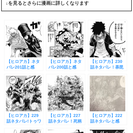
↓を見るとさらに漫画に詳しくなります
【ヒロアカ】ネタ
【ヒロアカ】ネタ
【ヒロアカ】230
バレ201話と感
バレ200話と感
話ネタバレ！荼毘
想！第2試合ついに
想！小森希乃子の
の個性に弱点が発
決着！
個性
覚！？
【ヒロアカ】229
【ヒロアカ】227
【ヒロアカ】222
話ネタバレ!トゥワ
話ネタバレ！死柄
話ネタバレと感
イスが過去を克服
木弔の個性が成
想！死柄木弔の過
し仲間のために戦
長！
去が判明！