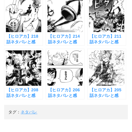
う!
【ヒロアカ】218
【ヒロアカ】214
【ヒロアカ】211
話ネタバレと感
話ネタバレと感
話ネタバレと感
想！異能解放軍始
想！ワンフォーオ
想！ワン・フォ
動
ールが真の”覚醒”
ー・オールの暴走
【ヒロアカ】208
【ヒロアカ】206
【ヒロアカ】205
話ネタバレと感
話ネタバレと感
話ネタバレと感
想！爆轟チーム強
想！角取ポニーの
想！轟VS鉄哲の激
すぎないか？
判断力
闘ヤバすぎ
タグ：
ネタバレ