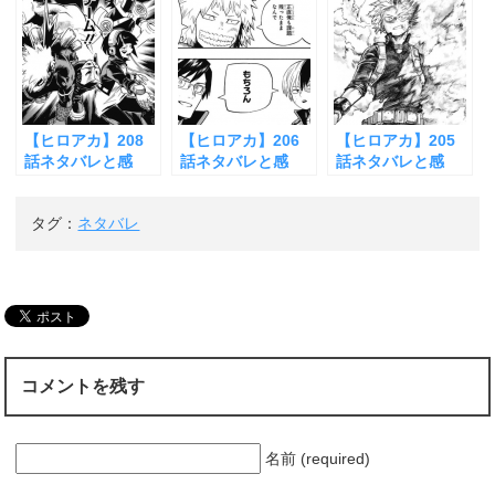
動
ールが真の”覚醒”
ー・オールの暴走
【ヒロアカ】208
【ヒロアカ】206
【ヒロアカ】205
話ネタバレと感
話ネタバレと感
話ネタバレと感
想！爆轟チーム強
想！角取ポニーの
想！轟VS鉄哲の激
すぎないか？
判断力
闘ヤバすぎ
タグ：
ネタバレ
コメントを残す
名前 (required)