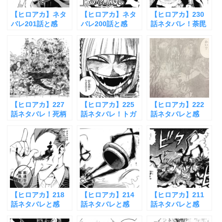
【ヒロアカ】ネタ
【ヒロアカ】ネタ
【ヒロアカ】230
バレ201話と感
バレ200話と感
話ネタバレ！荼毘
想！第2試合ついに
想！小森希乃子の
の個性に弱点が発
決着！
個性
覚！？
【ヒロアカ】227
【ヒロアカ】225
【ヒロアカ】222
話ネタバレ！死柄
話ネタバレ！トガ
話ネタバレと感
木弔の個性が成
ヒミコVS異能解放
想！死柄木弔の過
長！
軍の気月置歳
去が判明！
【ヒロアカ】218
【ヒロアカ】214
【ヒロアカ】211
話ネタバレと感
話ネタバレと感
話ネタバレと感
想！異能解放軍始
想！ワンフォーオ
想！ワン・フォ