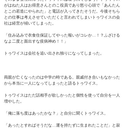
がはねた人はお得意さんとのこ役員であり怒り心頭で「あんたん
とこの若造にやられた」と電話が入ってきたそうだ。今後そちら
との仕事は考えさせていただくと言われてしまいトゥワイスの会
社は経営が傾いてしまった。
「住み込みで衣食住保証してやった報いがコレか…！？ふざける
なよ二度と面出すな疫病神め！！」
トゥワイスは会社を追い出され独りになってしまった。
両親が亡くなったのは中学の時である。親戚付き合いもなかった
から本当に一人になってしまったと語るトゥワイス。
トゥワイスはただ話相手が欲しかったと個性を使って自分を一人
増やした。
「俺に落ち度はあったかな？」と自分に聞くトゥワイス。
「あったとすればそうだな…運を持たずに生まれたことだ」と寂