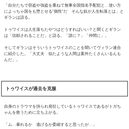
「自分たちで窃盗や強盗を重ねて無事全国指名手配犯と…使い方
によっちゃ国をも堕とせる”個性”だ そんな奴が人生転落とは」と
ギランは語る。
トゥワイスは人生落ちたやつはどうすればいい？と聞くとギラン
は「信頼されることだ」と語る。「誰に？」「仲間に」。
そしてギランはそういうトゥワイスのことを聞いてヴィラン連合
に紹介した。「大丈夫 似たような人間は案外たくさんいるんも
んだ」。
トゥワイスが過去を克服
自身のトラウマを抉られ発狂しているトゥワイスであるがトガち
ゃんを救うために立ち上がる。
「ム…暴れるか 逃げるか委縮すると思ったが…」