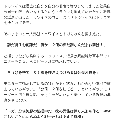
トゥワイスは過去に自分を自分の個性で増やしてしまった結果自
分同士が殺し合いをするというトラウマを抱えていたために幹部
の近属が出したトゥワイスのコピーによりトゥワイスはトラウマ
を抉られて発狂。
そのままコピー人形はトゥワイスとトガちゃんを捕まえた。
「誰だ畜生お前誰だ…俺か！？俺の顔だ誰なんだよお前は！」
と捕まりながら発狂するトゥワイス。近属は異能解放軍本部でモ
ニターを見ながらコピー人形に指示していた。
「そう頭を持て Ｃ！胴を押さえつけろＥは分倍河原を」
モニターで指示しているのはわかるが状況がわからない本部で捕
まっているギラン。
「分倍…？何をしてる…」
というギランにリ
ーダーの四ツ橋は話しかけちゃだめだよと集中している近属の邪
魔をさせない。
「トガ、分倍河原の処理中だ 彼の異能は操り人形を作る やや
こしいことにならぬよう戦士たちはあえて待機」