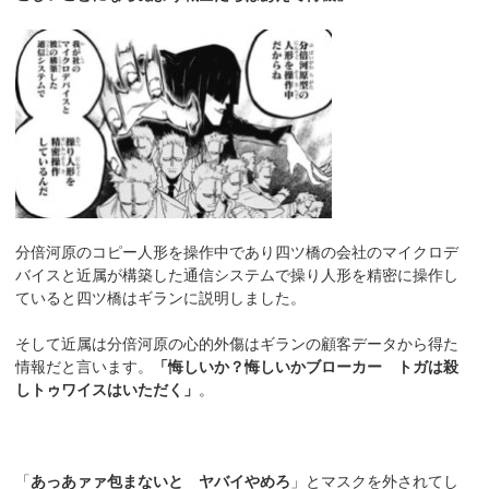
分倍河原のコピー人形を操作中であり四ツ橋の会社のマイクロデ
バイスと近属が構築した通信システムで操り人形を精密に操作し
ていると四ツ橋はギランに説明しました。
そして近属は分倍河原の心的外傷はギランの顧客データから得た
情報だと言います。
「悔しいか？悔しいかブローカー トガは殺
しトゥワイスはいただく」
。
「
あっあァァ包まないと ヤバイやめろ
」とマスクを外されてし