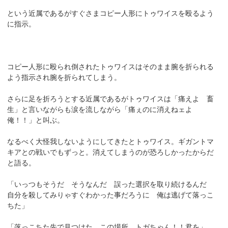
という近属であるがすぐさまコピー人形にトゥワイスを殴るよう
に指示。
コピー人形に殴られ倒されたトゥワイスはそのまま腕を折られる
よう指示され腕を折られてしまう。
さらに足を折ろうとする近属であるがトゥワイスは「痛えよ 畜
生」と言いながらも涙を流しながら「痛ぇのに消えねェよ
俺！！」と叫ぶ。
なるべく大怪我しないようにしてきたとトゥワイス。ギガントマ
キアとの戦いでもずっと。消えてしまうのが恐ろしかったからだ
と語る。
「いっつもそうだ そうなんだ 誤った選択を取り続けるんだ
自分を殺してみりゃすぐわかった事だろうに 俺は逃げて落っこ
ちた」
「落っこちた先で見つけた この場所 トガちゃん！！君を」