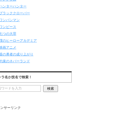
ハンターハンター
ブラッククローバー
ワンパンマン
ワンピース
七つの大罪
僕のヒーローアカデミア
映画アニメ
盾の勇者の成り上がり
約束のネバーランド
ャラ名か技名で検索！
ポンサーリンク