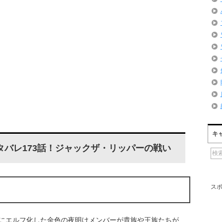
キ
バレ173話！ジャックザ・リッパーの戦い
ス
にエルフ化した金色の夜明けメンバーが貴族や王族たちが