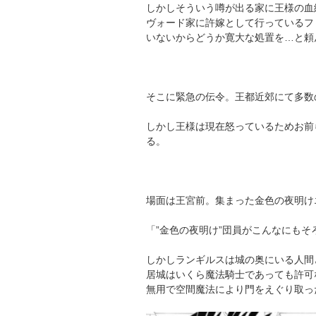
しかしそういう噂が出る家に王様の血
ヴォード家に許嫁として行っているフ
いないからどうか寛大な処置を…と頼
そこに緊急の伝令。王都近郊にて多数
しかし王様は現在怒っているためお前
る。
場面は王宮前。集まった金色の夜明け
「”金色の夜明け”団員がこんなにも
しかしランギルスは城の奥にいる人間
居城はいくら魔法騎士であっても許可
無用で空間魔法により門をえぐり取っ