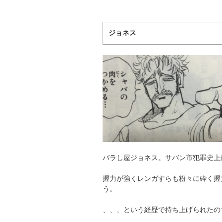
ジョネス
バラし屋ジョネス。サバン市犯罪史上
握力が強くレンガすらも粉々に砕く握
う。
、、、という経歴で持ち上げられたの