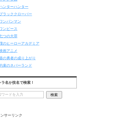
ハンターハンター
ブラッククローバー
ワンパンマン
ワンピース
七つの大罪
僕のヒーローアカデミア
映画アニメ
盾の勇者の成り上がり
約束のネバーランド
ャラ名か技名で検索！
ポンサーリンク