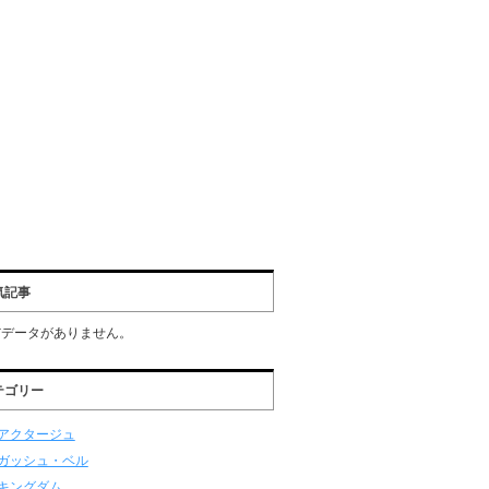
気記事
だデータがありません。
テゴリー
アクタージュ
ガッシュ・ベル
キングダム