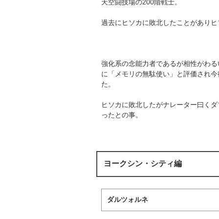
天空闘技場の200階戦士。
過去にヒソカに敗北したことがありヒ
強化系の念能力者であるが相性がわる
に「メモリの無駄使い」と評価され今
た。
ヒソカに敗北したがナレーター曰くダ
ったとの事。
ヨークシン・シティ編
ダルツォルネ