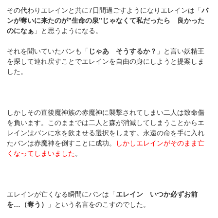
その代わりエレインと共に7日間過ごすようになりエレインは「
バ
ンが奪いに来たのが”生命の泉”じゃなくて私だったら 良かった
のになぁ
」と思うようになる。
それを聞いていたバンも「
じゃあ そうするか？
」と言い妖精王
を探して連れ戻すことでエレインを自由の身にしようと提案しま
した。
しかしその直後魔神族の赤魔神に襲撃されてしまい二人は致命傷
を負います。このままでは二人と森が消滅してしまうことからエ
レインはバンに水を飲ませる選択をします。永遠の命を手に入れ
たバンは赤魔神を倒すことに成功。
しかしエレインがそのまま亡
くなってしまいました
。
エレインが亡くなる瞬間にバンは「
エレイン いつか必ずお前
を…（奪う）
」という名言をのこすのでした。