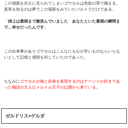
この場面を兵士に見られてしまいゴウセルは色欲の罪で捕まる。
真実を知るのは夢でこの場面をみていたバルトラだけである。
「
姉上は最期まで微笑んでいました あなたといた最期の瞬間ま
で…幸せだったんです
」
この出来事がありゴウセルはこんなにも心が辛いものならいらな
いとして記憶と感情を封じていたのであった。
ちなみに
ゴウセルが俺と自身を表現するのはナージャが好きであ
った物語の主人公メルドル王子の口調から来ている
。
ゼルドリス×ゲルダ