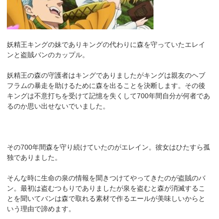
妖精王キングの妹でありキングの代わりに森を守っていたエレイ
ンと盗賊バンのカップル。
妖精王の森の守護者はキングでありましたがキングは親友のヘブ
フラムの暴走を助けるために森を出ることを決断します。その後
キングは不意打ちを受けて記憶を失くして700年間自分が何者であ
るのか思い出せないでいました。
その700年間森を守り続けていたのがエレイン。彼女はひたすら孤
独でありました。
そんな時に生命の泉の情報を聞きつけてやってきたのが盗賊のバ
ン。最初は盗むつもりでありましたが泉を盗むと森が消滅するこ
とを聞いてバンは森で取れる素材で作るエールが美味しいからと
いう理由で諦めます。