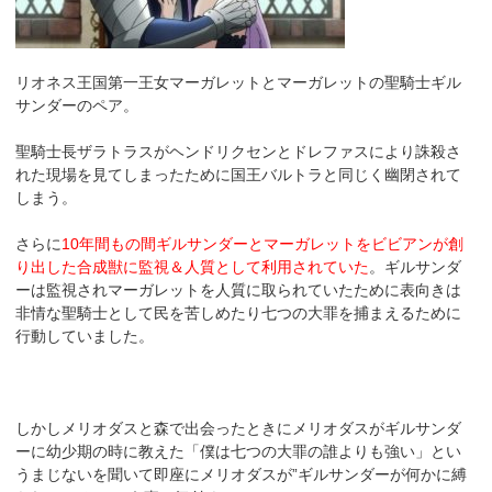
リオネス王国第一王女マーガレットとマーガレットの聖騎士ギル
サンダーのペア。
聖騎士長ザラトラスがヘンドリクセンとドレファスにより誅殺さ
れた現場を見てしまったために国王バルトラと同じく幽閉されて
しまう。
さらに
10年間もの間ギルサンダーとマーガレットをビビアンが創
り出した合成獣に監視＆人質として利用されていた
。ギルサンダ
ーは監視されマーガレットを人質に取られていたために表向きは
非情な聖騎士として民を苦しめたり七つの大罪を捕まえるために
行動していました。
しかしメリオダスと森で出会ったときにメリオダスがギルサンダ
ーに幼少期の時に教えた「僕は七つの大罪の誰よりも強い」とい
うまじないを聞いて即座にメリオダスが”ギルサンダーが何かに縛