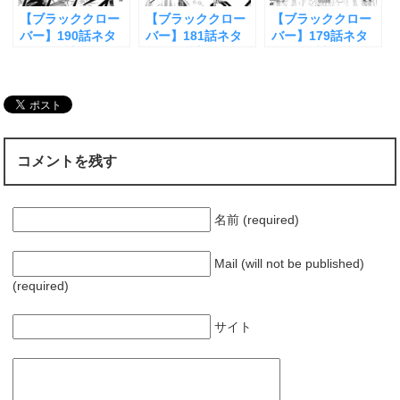
【ブラッククロー
【ブラッククロー
【ブラッククロー
バー】190話ネタ
バー】181話ネタ
バー】179話ネタ
バレと感想！影の
バレと感想！VSラ
バレと感想！王様
王宮へ突入
ンギルス戦決着！
の実力？
コメントを残す
名前 (required)
Mail (will not be published)
(required)
サイト