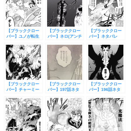
【ブラッククロー
【ブラッククロー
【ブラッククロー
バー】ユノが転生
バー】ネロ(アンチ
バー】ネタバレ
エルフ化！闇落ち
ドリ)の正体とは？
173話と感想！ジ
しないのか？
声優の情報も！
ャックザ・リッパ
ーの戦い
【ブラッククロー
【ブラッククロー
【ブラッククロー
バー】チャーミー
バー】197話ネタ
バー】196話ネタ
の正体がドワーフ
バレと感想！悪魔
バレと感想！五つ
だと判明！
の言霊魔法がヤバ
葉に棲む悪魔の復
すぎる
活