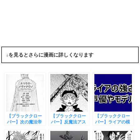
↓を見るとさらに漫画に詳しくなります
【ブラッククロー
【ブラッククロー
【ブラッククロー
バー】次の魔法帝
バー】反魔法アス
バー】ライアの模
は誰？予想してみ
タの剣の特徴や技
倣魔法と強さとモ
た
まとめ！
デルや声優をまと
めてみた！