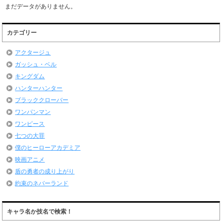
まだデータがありません。
カテゴリー
アクタージュ
ガッシュ・ベル
キングダム
ハンターハンター
ブラッククローバー
ワンパンマン
ワンピース
七つの大罪
僕のヒーローアカデミア
映画アニメ
盾の勇者の成り上がり
約束のネバーランド
キャラ名か技名で検索！