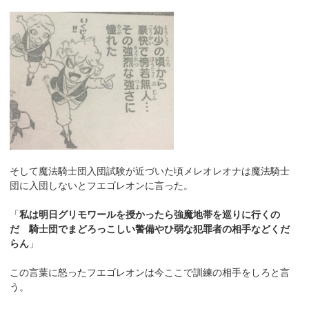
そして魔法騎士団入団試験が近づいた頃メレオレオナは魔法騎士
団に入団しないとフエゴレオンに言った。
「
私は明日グリモワールを授かったら強魔地帯を巡りに行くの
だ 騎士団でまどろっこしい警備やひ弱な犯罪者の相手などくだ
らん
」
この言葉に怒ったフエゴレオンは今ここで訓練の相手をしろと言
う。