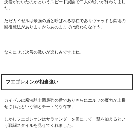
決着が付いたのかというスピード展開で二人の戦いが終わりまし
た。
ただカイゼルは最強の盾と呼ばれる存在でありヴェッドも禁術の
回復魔法がありますからあのままでは終わらなそう。
なんにせよ次号の戦いが楽しみですよね。
フエゴレオンが相当強い
カイゼルは魔法騎士団最強の盾でありさらにエルフの魔力が上乗
せされたという割とチート的な存在。
しかしフエゴレオンはサラマンダーを囮にして一撃を加えるとい
う戦闘スタイルを見せてくれました。