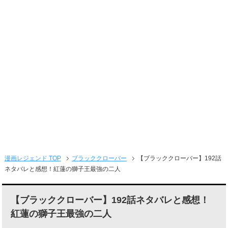
メニュー
漫画レジェンド TOP
ブラッククローバー
【ブラッククローバー】192話
ネタバレと感想！紅蓮の獅子王最強の二人
【ブラッククローバー】192話ネタバレと感想！
紅蓮の獅子王最強の二人