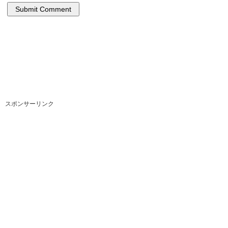
サブコンテンツ
サイドバー
スポンサーリンク