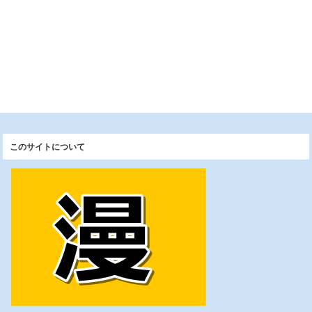
このサイトについて