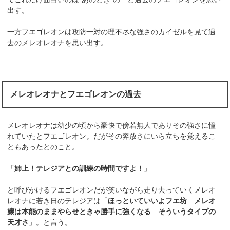
出す。
一方フエゴレオンは攻防一対の理不尽な強さのカイゼルを見て過
去のメレオレオナを思い出す。
メレオレオナとフエゴレオンの過去
メレオレオナは幼少の頃から豪快で傍若無人でありその強さに憧
れていたとフエゴレオン。だがその奔放さにいら立ちを覚えるこ
ともあったとのこと。
「
姉上！テレジアとの訓練の時間ですよ！
」
と呼びかけるフエゴレオンだが笑いながら走り去っていくメレオ
レオナに若き日のテレジアは「
ほっといていいよフエ坊 メレオ
嬢は本能のままやらせときゃ勝手に強くなる そういうタイプの
天才さ
」。と言う。