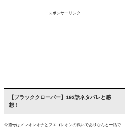
スポンサーリンク
【ブラッククローバー】192話ネタバレと感
想！
今週号はメレオレオナとフエゴレオンの戦いでありなんと一話で