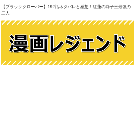
【ブラッククローバー】192話ネタバレと感想！紅蓮の獅子王最強の
二人