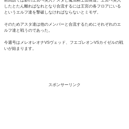
したとたん離ればなれとなり合流するには王宮の各フロアにいる
というエルフ達を撃破しなければならないとミモザ。
そのためアスタ達は他のメンバーと合流するためにそれぞれのエ
ルフ達と戦うのであった。
今週号はメレオレオナVSヴェッド、フエゴレオンVSカイゼルの戦
いが始まります。
スポンサーリンク