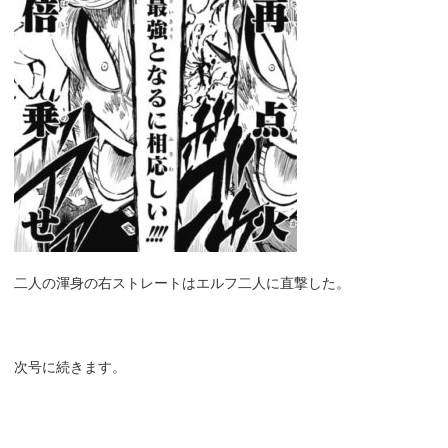
二人の渾身の右ストレートはエルフ二人に直撃した。
次号に続きます。