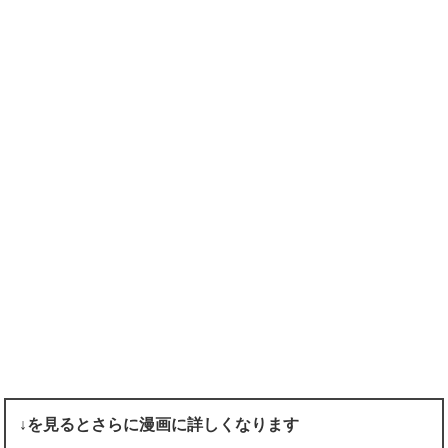
↓を見るとさらに漫画に詳しくなります