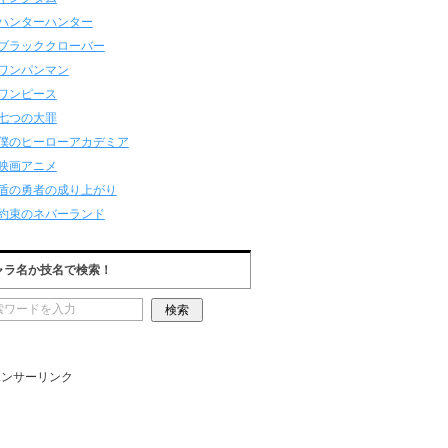
ハンターハンター
ブラッククローバー
ワンパンマン
ワンピース
七つの大罪
僕のヒーローアカデミア
映画アニメ
盾の勇者の成り上がり
約束のネバーランド
ャラ名か技名で検索！
ポンサーリンク