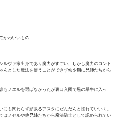
てかわいいもの
シルヴァ家出身であり魔力がすごい。しかし魔力のコント
ゃんとした魔法を使うことができず幼少期に兄姉たちから
誰もノエルを選ばなかったが裏口入団で黒の暴牛に入っ
いにも関わらず頑張るアスタにだんだんと惚れていいく。
ではノゼルや他兄姉たちから魔法騎士として認められてい