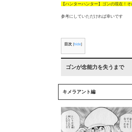
【ハンターハンター】ゴンの現在！そ
参考にしていただければ幸いです
目次
[
hide
]
ゴンが念能力を失うまで
キメラアント編