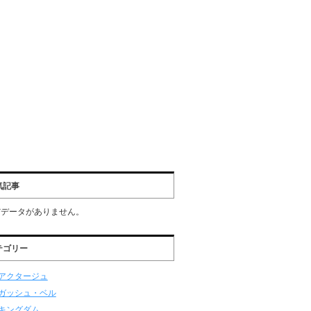
気記事
だデータがありません。
テゴリー
アクタージュ
ガッシュ・ベル
キングダム