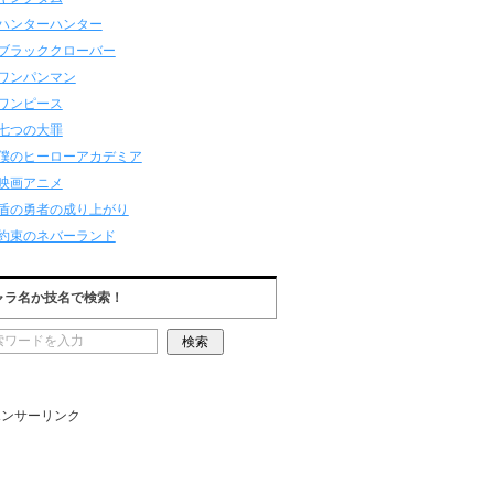
ハンターハンター
ブラッククローバー
ワンパンマン
ワンピース
七つの大罪
僕のヒーローアカデミア
映画アニメ
盾の勇者の成り上がり
約束のネバーランド
ャラ名か技名で検索！
ポンサーリンク